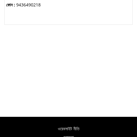
ফোন :
9436490218
ওয়েবসাইট নীতি