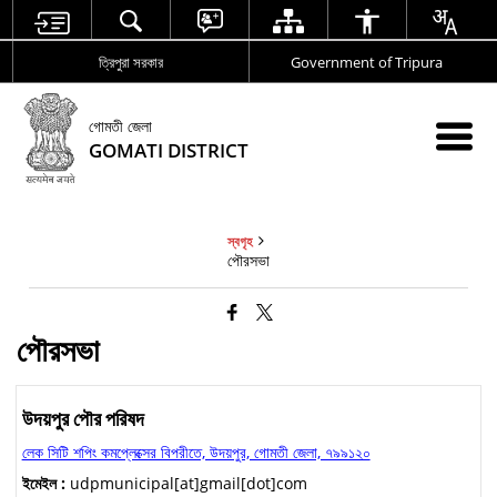
ত্রিপুরা সরকার
Government of Tripura
গোমতী জেলা
GOMATI DISTRICT
স্বগৃহ
পৌরসভা
পৌরসভা
উদয়পুর পৌর পরিষদ
লেক সিটি শপিং কমপ্লেক্সের বিপরীতে, উদয়পুর, গোমতী জেলা, ৭৯৯১২০
ইমেইল :
udpmunicipal[at]gmail[dot]com