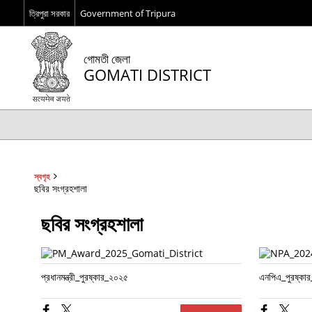
ত্রিপুরা সরকার
Government of Tripura
গোমতী জেলা
GOMATI DISTRICT
স্বগৃহ
ছবির সংগ্রহশালা
ছবির সংগ্রহশালা
প্রধানমন্ত্রী_পুরষ্কার_২০২৫
এনপিএ_পুরষ্কা