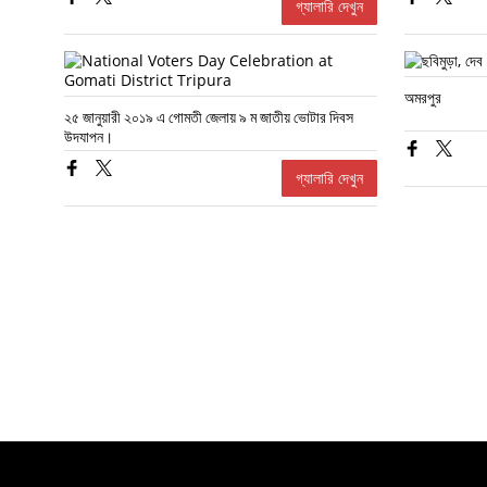
গ্যালারি দেখুন
অমরপুর
২৫ জানুয়ারী ২০১৯ এ গোমতী জেলায় ৯ ম জাতীয় ভোটার দিবস
উদযাপন।
গ্যালারি দেখুন