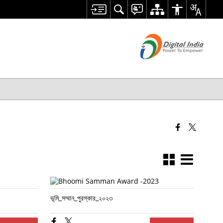
ভূমি_সম্মান_পুরস্কার_২০২৩