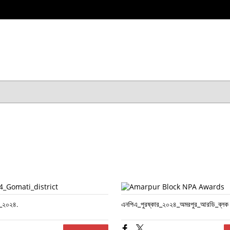
র_২০২৪.
এনপিএ_পুরষ্কার_২০২৪_অমরপুর_আরডি_ব্লক