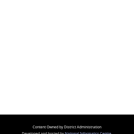
Content Owned by District Administration
Developed and hosted by
National Informatics Centre
,