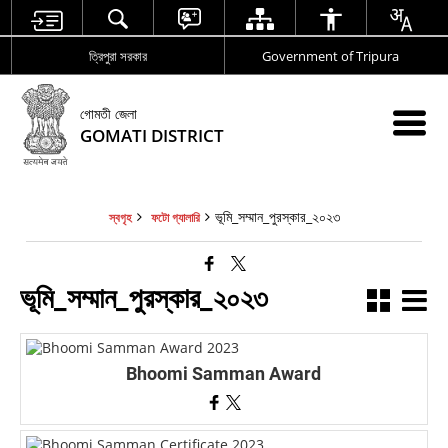
ত্রিপুরা সরকার
Government of Tripura
গোমতী জেলা
GOMATI DISTRICT
ভূমি_সম্মান_পুরস্কার_২০২৩
স্বগৃহ
ফটো গ্যালারি
ভূমি_সম্মান_পুরস্কার_২০২৩
Bhoomi Samman Award