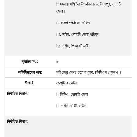
i. সমবায় সমিতির উপ-নিবন্ধক, উদয়পুর, গোমতী
জেলা।
ii. জেলা পঞ্চায়েত অফিস
iii. সচিব, গোমতী জেলা পরিষদ
iv. ও/সি, পিআরটিআই
৮
শ্রী চন্দ্র শেখর চট্টোপাধ্যায়, (টিসিএস গ্রেড-II)
ডেপুটি কালেক্টর
i. ডিটিও, গোমতী জেলা
ii. ও/সি সার্কিট হাউস