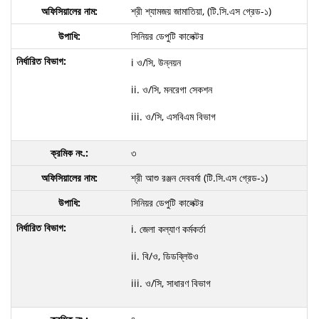
শ্রী শ্যামজয় জামাতিয়া, (টি.সি.এস গ্রেড-১)
সিনিয়র ডেপুটি কালেক্টর
i ও/সি, উন্নয়ন
ii. ও/সি, মনরেগা সেকশন
iii. ও/সি, এসবিএম বিভাগ
৩
শ্রী আশু রঞ্জন দেববর্মা (টি.সি.এস গ্রেড-১)
সিনিয়র ডেপুটি কালেক্টর
i. জেলা কল্যাণ কর্মকর্তা
ii. বি/ও, ডিডব্লিউও
iii. ও/সি,
সাধারণ বিভাগ