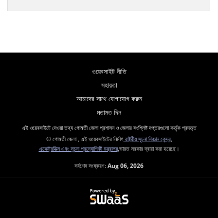
ওয়েবসাইট নীতি
সহায়তা
আমাদের সাথে যোগাযোগ করুন
মতামত দিন
এই ওয়েবসাইটে দেওয়া তথ্য গোমতী জেলা প্রশাসন ও জেলার সংশ্লিষ্ট দপ্তরগুলো কর্তৃক প্রদত্ত
© গোমতী জেলা , এই ওয়েবসাইটের নির্মাণ
রাষ্ট্রীয় সূচনা বিজ্ঞান কেন্দ্র
,
একেক্ট্রনিক্স এবং সূচনা প্রদ্যোগিকী মন্ত্রালয়
,ভারত সরকার দ্বারা করা হয়েছে।
সর্বশেষ সংষ্করণ:
Aug 06, 2026